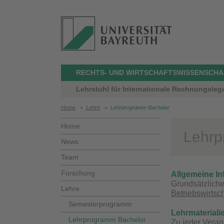
RECHTS- UND WIRTSCHAFTSWISSENSCHA
Lehrstuhl für Internationale Rechnungslegu
Home
>
Lehre
>
Lehrprogramm Bachelor
Home
Lehrp
News
Team
Forschung
Allgemeine In
Grundsätzlich
Lehre
Betriebswirtsc
Semesterprogramm
Lehrmateriali
Lehrprogramm Bachelor
Zu jeder Veran