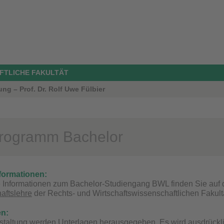
FTLICHE FAKULTÄT
ng – Prof. Dr. Rolf Uwe Fülbier
rogramm Bachelor
formationen:
e Informationen zum Bachelor-Studiengang BWL finden Sie auf
haftslehre
der Rechts- und Wirtschaftswissenschaftlichen Fakultä
en:
staltung werden Unterlagen herausgegeben. Es wird ausdrückli