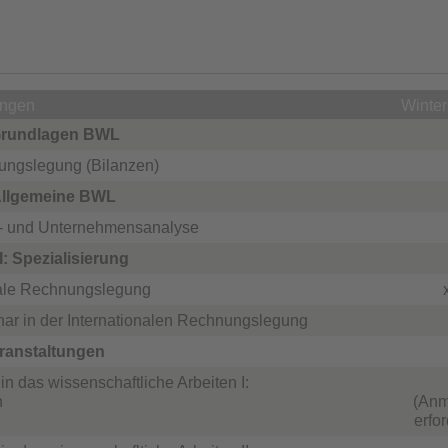
ungen
Winte
Grundlagen BWL
ungslegung (Bilanzen)
Allgemeine BWL
z- und Unternehmensanalyse
I: Spezialisierung
nale Rechnungslegung
x
ar in der Internationalen Rechnungslegung
ranstaltungen
in das wissenschaftliche Arbeiten I:
n
(Anm
erfor