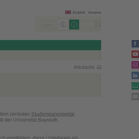
English
Intranet
Seite drucken
 dem zentralen
Studiengangsportal
t der Universität Bayreuth.
ch empfohlen, diese Unterlagen als